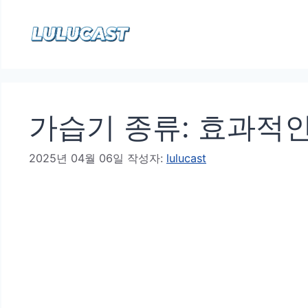
컨
텐
츠
로
건
가습기 종류: 효과적인
너
뛰
2025년 04월 06일
작성자:
lulucast
기