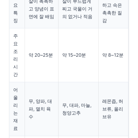
살이 촉촉하
살이 부드럽게
요
하고 속은
고 양념이 표
찌고 국물이 거
특
촉촉한 질
면에 잘 배임
의 없거나 적음
징
감
주
요
조
약 20~25분
약 15~20분
약 8~12분
리
시
간
어
울
무, 양파, 대
레몬즙, 허
리
무, 대파, 마늘,
파, 멸치 육
브류, 올리
는
청양고추
수
브유
재
료