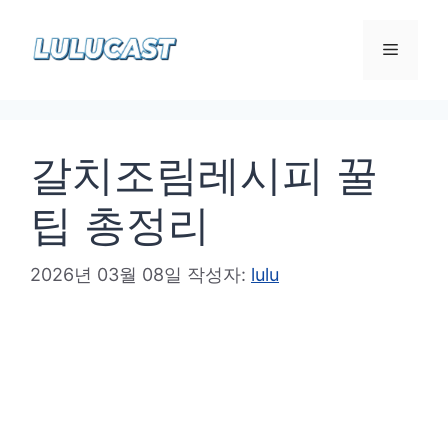
컨
텐
메
츠
로
뉴
건
갈치조림레시피 꿀
너
뛰
팁 총정리
기
2026년 03월 08일
작성자:
lulu