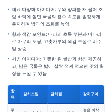
재료 다양화 아이디어: 무와 양파를 채 썰어 조
림 바닥에 깔면 국물의 흡수 속도를 일정하게
유지하며 밥과의 조화를 높임
향과 색감 포인트: 대파의 초록 부분과 미나리
로 마무리 토핑, 고춧가루의 색감 조절로 비주
얼 상승
서빙 아이디어: 따뜻한 흰 쌀밥과 함께 제공하
고, 남은 국물은 밥에 살짝 적셔 먹으면 맛의 확
장을 느낄 수 있음
항
갈치조림
갈치찜
갈치구이
목
주
겉은 바삭