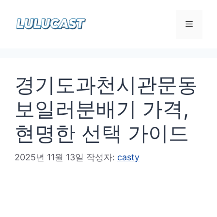
컨
텐
메
츠
로
뉴
건
경기도과천시관문동
너
뛰
보일러분배기 가격,
기
현명한 선택 가이드
2025년 11월 13일
작성자:
casty