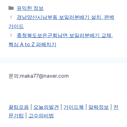
카
유익한 정보
테
경남양산시남부동 보일러분배기 설치, 완벽
고
가이드
리
충청북도보은군회남면 보일러분배기 교체,
핵심 A to Z 파헤치기
문의:maka77@naver.com
꿀팁모음
|
오늘의발견
|
가이드북
|
알짜정보
|
전
문가팁
|
고수의비법