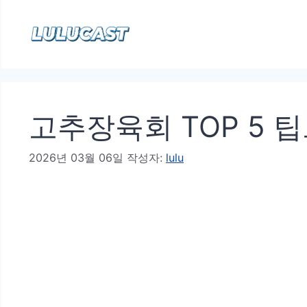
컨
텐
츠
로
건
고추장육회 TOP 5 
너
뛰
2026년 03월 06일
작성자:
lulu
기