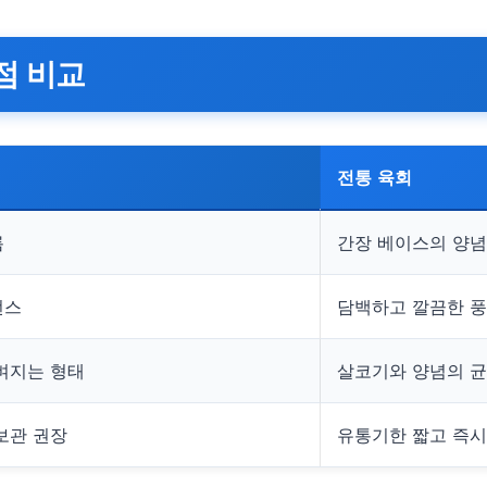
점 비교
전통 육회
름
간장 베이스의 양념
런스
담백하고 깔끔한 풍
벼지는 형태
살코기와 양념의 균
보관 권장
유통기한 짧고 즉시