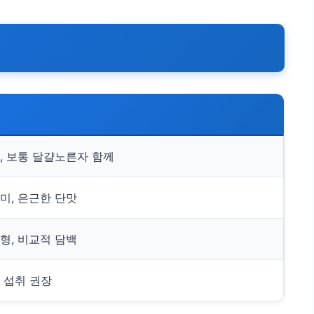
, 보통 달걀노른자 함께
미, 은근한 단맛
형, 비교적 담백
 섭취 권장