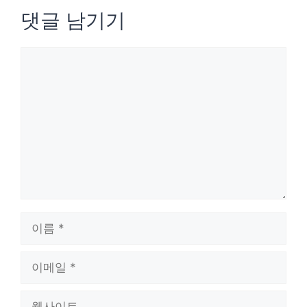
댓글 남기기
댓
글
이
름
이
메
웹
일