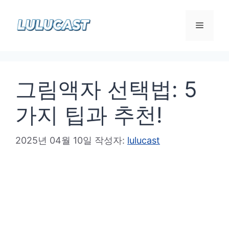
컨
텐
메
츠
로
뉴
건
그림액자 선택법: 5
너
뛰
가지 팁과 추천!
기
2025년 04월 10일
작성자:
lulucast