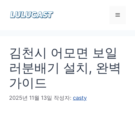
컨
텐
메
츠
로
뉴
건
김천시 어모면 보일
너
뛰
러분배기 설치, 완벽
기
가이드
2025년 11월 13일
작성자:
casty