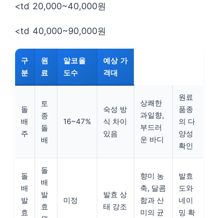
<td 20,000~40,000원
<td 40,000~90,000원
구
원
알코올
예상 가
분
료
도수
격대
원료
상쾌한
토
돌
숙성 방
품종
과일향,
종
배
16~47%
식 차이
의 다
부드러
돌
주
있음
양성
운 바디
배
확인
돌
돌
향미 농
발효
배
배
축, 달콤
도와
발
발효 상
발
미정
함과 산
네이
효
태 강조
효
미의 균
밍 확