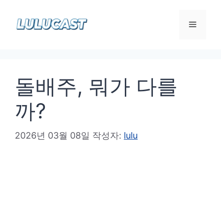
컨
텐
메
츠
로
뉴
건
돌배주, 뭐가 다를
너
뛰
까?
기
2026년 03월 08일
작성자:
lulu