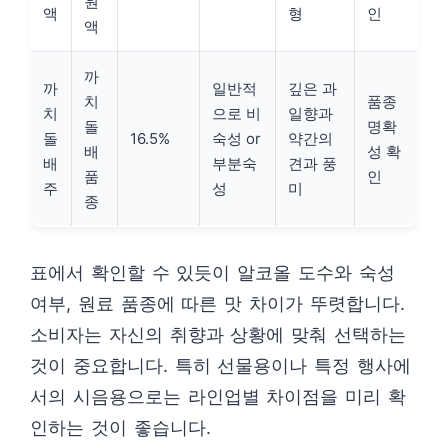
원
액
형
인
액
까
까
일반적
깊은 과
치
품종
치
으로 비
일향과
돌
명확
돌
16.5%
숙성 or
약간의
배
성 확
배
부분숙
견과 풍
품
인
주
성
미
종
표에서 확인할 수 있듯이 알코올 도수와 숙성
여부, 원료 품종에 따른 맛 차이가 뚜렷합니다.
소비자는 자신의 취향과 상황에 맞춰 선택하는
것이 중요합니다. 특히 선물용이나 특정 행사에
서의 시음용으로는 라인업별 차이점을 미리 확
인하는 것이 좋습니다.