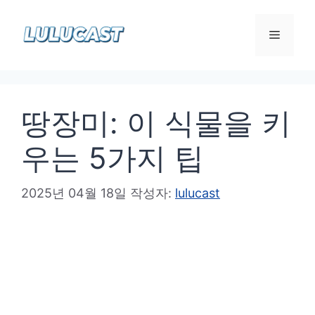
컨
텐
메
츠
로
뉴
건
땅장미: 이 식물을 키
너
뛰
우는 5가지 팁
기
2025년 04월 18일
작성자:
lulucast