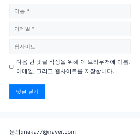
이
름
이
메
웹
일
사
다음 번 댓글 작성을 위해 이 브라우저에 이름,
이
이메일, 그리고 웹사이트를 저장합니다.
트
문의:maka77@naver.com