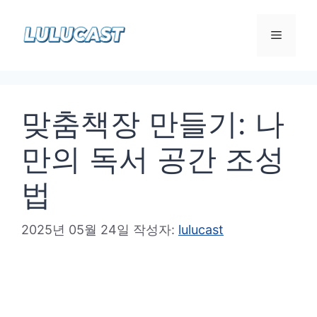
컨
텐
메
츠
로
뉴
건
맞춤책장 만들기: 나
너
뛰
만의 독서 공간 조성
기
법
2025년 05월 24일
작성자:
lulucast