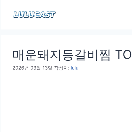
컨
텐
츠
로
건
매운돼지등갈비찜 TOP
너
뛰
2026년 03월 13일
작성자:
lulu
기