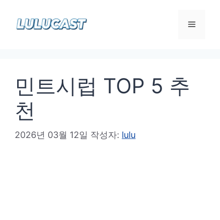
컨
텐
메
츠
로
뉴
건
민트시럽 TOP 5 추
너
뛰
천
기
2026년 03월 12일
작성자:
lulu