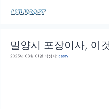
컨
텐
츠
로
건
밀양시 포장이사, 이것
너
뛰
2025년 08월 01일
작성자:
casty
기