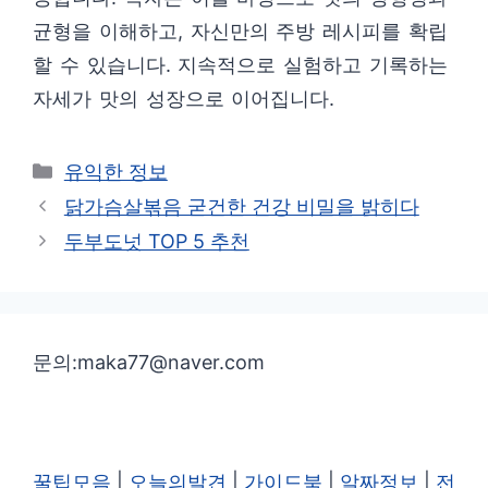
균형을 이해하고, 자신만의 주방 레시피를 확립
할 수 있습니다. 지속적으로 실험하고 기록하는
자세가 맛의 성장으로 이어집니다.
카
유익한 정보
테
닭가슴살볶음 굳건한 건강 비밀을 밝히다
고
두부도넛 TOP 5 추천
리
문의:maka77@naver.com
꿀팁모음
|
오늘의발견
|
가이드북
|
알짜정보
|
전