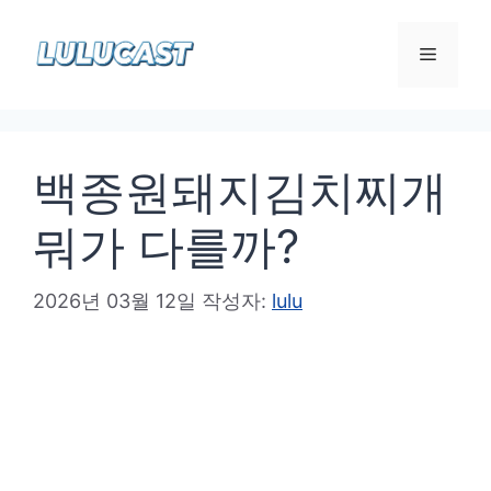
컨
텐
메
츠
로
뉴
건
백종원돼지김치찌개
너
뛰
뭐가 다를까?
기
2026년 03월 12일
작성자:
lulu