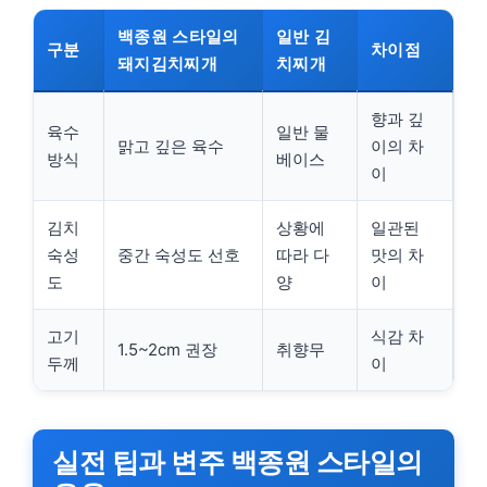
백종원 스타일의
일반 김
구분
차이점
돼지김치찌개
치찌개
향과 깊
육수
일반 물
맑고 깊은 육수
이의 차
방식
베이스
이
김치
상황에
일관된
숙성
중간 숙성도 선호
따라 다
맛의 차
도
양
이
고기
식감 차
1.5~2cm 권장
취향무
두께
이
실전 팁과 변주 백종원 스타일의