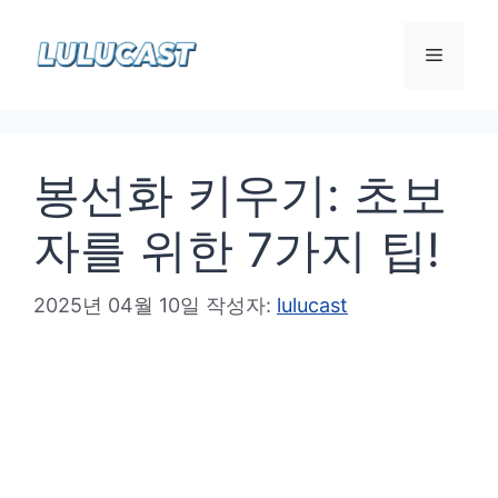
컨
텐
메
츠
로
뉴
건
봉선화 키우기: 초보
너
뛰
자를 위한 7가지 팁!
기
2025년 04월 10일
작성자:
lulucast