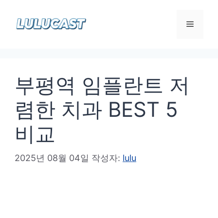
컨
텐
메
츠
로
뉴
건
부평역 임플란트 저
너
뛰
렴한 치과 BEST 5
기
비교
2025년 08월 04일
작성자:
lulu