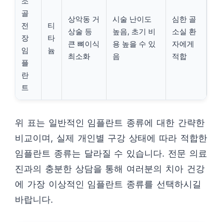
조
골
상악동 거
시술 난이도
심한 골
전
티
상술 등
높음, 초기 비
소실 환
장
타
큰 뼈이식
용 높을 수 있
자에게
임
늄
최소화
음
적합
플
란
트
위 표는 일반적인 임플란트 종류에 대한 간략한
비교이며, 실제 개인별 구강 상태에 따라 적합한
임플란트 종류는 달라질 수 있습니다. 전문 의료
진과의 충분한 상담을 통해 여러분의 치아 건강
에 가장 이상적인 임플란트 종류를 선택하시길
바랍니다.