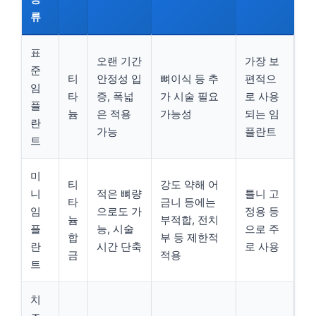
류
표
오랜 기간
가장 보
준
티
안정성 입
뼈이식 등 추
편적으
임
타
증, 폭넓
가 시술 필요
로 사용
플
늄
은 적용
가능성
되는 임
란
가능
플란트
트
미
티
강도 약해 어
니
적은 뼈량
틀니 고
타
금니 등에는
임
으로도 가
정용 등
늄
부적합, 전치
플
능, 시술
으로 주
합
부 등 제한적
란
시간 단축
로 사용
금
적용
트
치