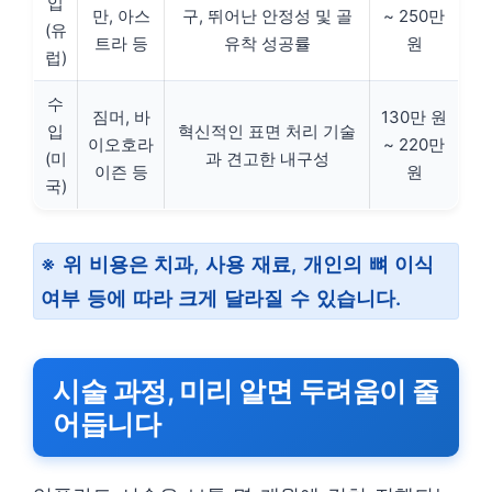
입
만, 아스
구, 뛰어난 안정성 및 골
~ 250만
(유
트라 등
유착 성공률
원
럽)
수
짐머, 바
130만 원
입
혁신적인 표면 처리 기술
이오호라
~ 220만
(미
과 견고한 내구성
이즌 등
원
국)
※ 위 비용은 치과, 사용 재료, 개인의 뼈 이식
여부 등에 따라 크게 달라질 수 있습니다.
시술 과정, 미리 알면 두려움이 줄
어듭니다