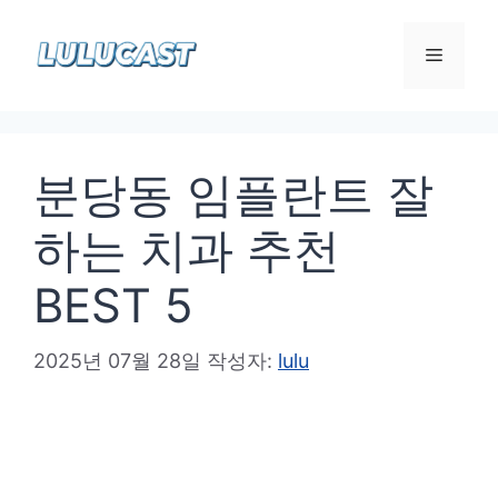
컨
텐
메
츠
로
뉴
건
분당동 임플란트 잘
너
뛰
하는 치과 추천
기
BEST 5
2025년 07월 28일
작성자:
lulu