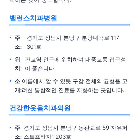
밸런스치과병원
주
경기도 성남시 분당구 분당내곡로 117
소:
301호
위
판교역 인근에 위치하여 대중교통 접근성
치:
이 좋습니다.
소
이름에서 알 수 있듯 구강 전체의 균형을 고
개:
려한 통합적인 진료를 지향하는 곳입니다.
건강한웃음치과의원
주
경기도 성남시 분당구 동판교로 59 자유퍼
소:
스트프라자1 203호