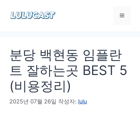
컨
텐
메
츠
로
뉴
건
분당 백현동 임플란
너
뛰
트 잘하는곳 BEST 5
기
(비용정리)
2025년 07월 26일
작성자:
lulu