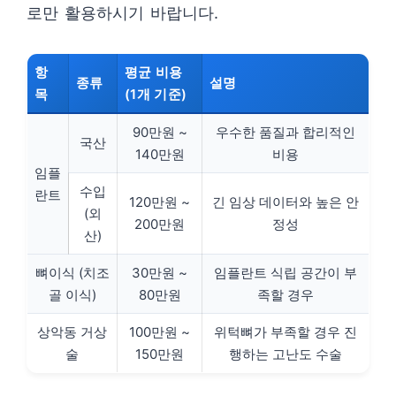
로만 활용하시기 바랍니다.
항
평균 비용
종류
설명
목
(1개 기준)
90만원 ~
우수한 품질과 합리적인
국산
140만원
비용
임플
수입
란트
120만원 ~
긴 임상 데이터와 높은 안
(외
200만원
정성
산)
뼈이식 (치조
30만원 ~
임플란트 식립 공간이 부
골 이식)
80만원
족할 경우
상악동 거상
100만원 ~
위턱뼈가 부족할 경우 진
술
150만원
행하는 고난도 수술