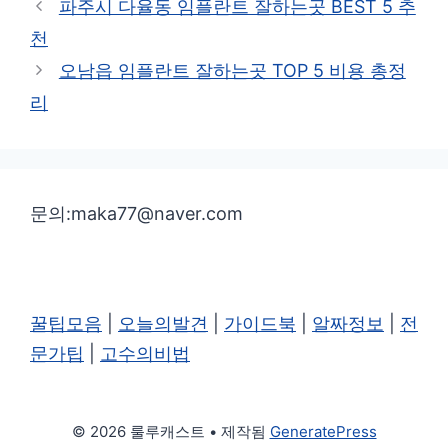
파주시 다율동 임플란트 잘하는곳 BEST 5 추
고
천
리
오남읍 임플란트 잘하는곳 TOP 5 비용 총정
리
문의:maka77@naver.com
꿀팁모음
|
오늘의발견
|
가이드북
|
알짜정보
|
전
문가팁
|
고수의비법
© 2026 룰루캐스트
• 제작됨
GeneratePress