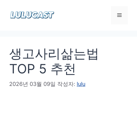
컨
텐
메
츠
로
뉴
건
생고사리삶는법
너
뛰
TOP 5 추천
기
2026년 03월 09일
작성자:
lulu