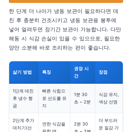
한 단계 더 나아가 냉동 보관이 필요하다면 데
친 후 충분히 건조시키고 냉동 보관용 봉투에
넣어 얼려두면 장기간 보관이 가능합니다. 다만
해동 시 식감 손실이 있을 수 있으므로, 필요한
양만 소분해 바로 조리하는 편이 좋습니다.
권장 시
삶기 방법
특징
장점
간
1단계 데친
빠른 식힘으
1분 30
식감 유지,
후 냉수 헹
로 선도를 유
초 ~ 2분
색상 선명
굼
지
2단계 추가
더 부드러
연한 식감을
2분 30
데치기(선
운 질감 가
원할 때
초 ~ 3분