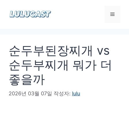
컨
텐
메
츠
로
뉴
건
순두부된장찌개 vs
너
뛰
순두부찌개 뭐가 더
기
좋을까
2026년 03월 07일
작성자:
lulu