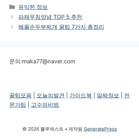
카
유익한 정보
테
파채무침양념 TOP 5 추천
고
해물순두부찌개 꿀팁 7가지 총정리
리
문의:maka77@naver.com
꿀팁모음
|
오늘의발견
|
가이드북
|
알짜정보
|
전
문가팁
|
고수의비법
© 2026 룰루캐스트
• 제작됨
GeneratePress