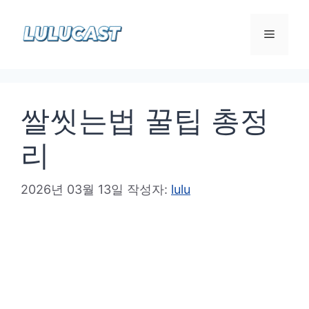
컨
텐
메
츠
로
뉴
건
쌀씻는법 꿀팁 총정
너
뛰
리
기
2026년 03월 13일
작성자:
lulu