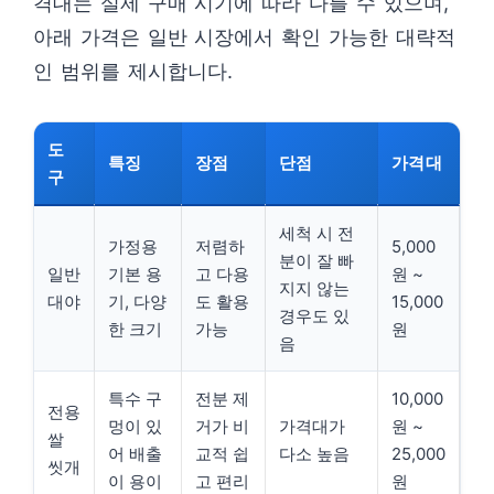
격대는 실제 구매 시기에 따라 다를 수 있으며,
아래 가격은 일반 시장에서 확인 가능한 대략적
인 범위를 제시합니다.
도
특징
장점
단점
가격대
구
세척 시 전
가정용
저렴하
5,000
분이 잘 빠
일반
기본 용
고 다용
원 ~
지지 않는
대야
기, 다양
도 활용
15,000
경우도 있
한 크기
가능
원
음
특수 구
전분 제
10,000
전용
멍이 있
거가 비
가격대가
원 ~
쌀
어 배출
교적 쉽
다소 높음
25,000
씻개
이 용이
고 편리
원