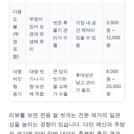
다용
도
뚜껑이
씻은 후
가정 내 공
3,000
볼
있어 보
물기 관
간 제약이
원 ~
(뚜
관과 위
리가 수
있을 수 있
12,000
껑
생에 유
월
음
원
포
리
함)
대형
대량 씻
큰 양의
8,000
휴대성은
버킷
기나 다
씻기와
원 ~
낮고 관리
형
량 보관
물 교체
20,000
가 필요
용기
에 적합
가 수월
원
리뷰를 보면 전용 쌀 씻개는 전분 제거의 일관
성을 높이는 경향이 있습니다. 다만 예산과 주방
의 크기에 따라 일반 대야도 충분히 좋은 결과