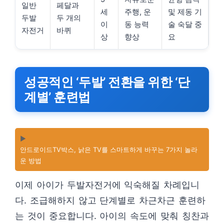
일반
페달과
세
주행, 운
및 제동 기
두발
두 개의
이
동 능력
술 숙달 중
자전거
바퀴
상
향상
요
성공적인 ‘두발’ 전환을 위한 ‘단
계별’ 훈련법
▶️
안드로이드TV박스, 낡은 TV를 스마트하게 바꾸는 7가지 놀라
운 방법
이제 아이가 두발자전거에 익숙해질 차례입니
다. 조급해하지 않고 단계별로 차근차근 훈련하
는 것이 중요합니다. 아이의 속도에 맞춰 칭찬과