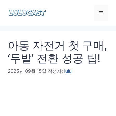
컨
텐
메
츠
로
뉴
건
아동 자전거 첫 구매,
너
뛰
‘두발’ 전환 성공 팁!
기
2025년 09월 15일
작성자:
lulu