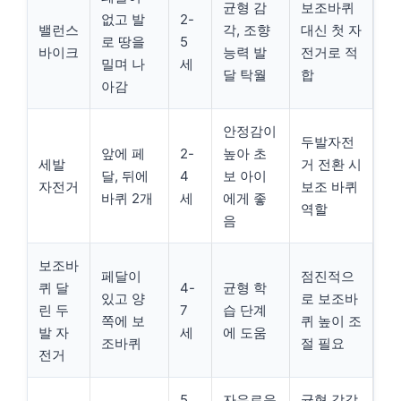
균형 감
보조바퀴
없고 발
2-
밸런스
각, 조향
대신 첫 자
로 땅을
5
바이크
능력 발
전거로 적
밀며 나
세
달 탁월
합
아감
안정감이
두발자전
앞에 페
2-
높아 초
세발
거 전환 시
달, 뒤에
4
보 아이
자전거
보조 바퀴
바퀴 2개
세
에게 좋
역할
음
보조바
페달이
점진적으
퀴 달
4-
균형 학
있고 양
로 보조바
린 두
7
습 단계
쪽에 보
퀴 높이 조
발 자
세
에 도움
조바퀴
절 필요
전거
5
자유로운
균형 감각