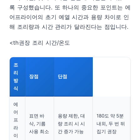
록 구성했습니다. 또 하나의 중요한 포인트는 에
어프라이어의 초기 예열 시간과 용량 차이로 인
해 조리량과 시간 관리가 달라진다는 점입니다.
<th권장 조리 시간/온도
조
리
장점
단점
방
식
에
어
표면 바
용량 제한, 대
180도 약 5분
프
삭, 기름
량 조리 시 시
내외, 두 번 뒤
라
사용 최소
간 증가 가능
집기 권장
이