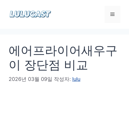
컨
텐
메
츠
로
뉴
건
에어프라이어새우구
너
뛰
이 장단점 비교
기
2026년 03월 09일
작성자:
lulu