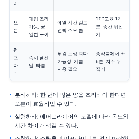
어
대량 조리
200도 8-12
오
예열 시간 길고
가능, 균
분, 중간 뒤집
븐
전력 소모 큼
일한 구이
기
팬
튀김 느낌 과다
중약불에서 6-
프
즉시 열전
가능성, 기름
8분, 자주 뒤
라
달, 빠름
사용 필요
집기
이
분석하라: 한 번에 많은 양을 조리해야 한다면
오븐이 효율적일 수 있다.
실험하라: 에어프라이어의 모델에 따라 온도와
시간 차이가 생길 수 있다.
조합하라: 소량을 에어프라이어로 먼저 바삭하