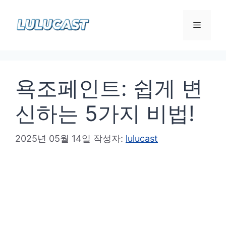
컨
텐
메
츠
로
뉴
건
욕조페인트: 쉽게 변
너
뛰
신하는 5가지 비법!
기
2025년 05월 14일
작성자:
lulucast