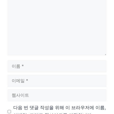
댓
글
이
름
이
메
웹
일
사
다음 번 댓글 작성을 위해 이 브라우저에 이름,
이