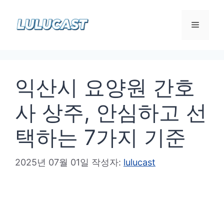
컨
텐
메
츠
로
뉴
건
익산시 요양원 간호
너
뛰
사 상주, 안심하고 선
기
택하는 7가지 기준
2025년 07월 01일
작성자:
lulucast