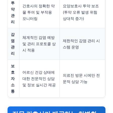
투
간호사의 정확한 약
요양보호사 투약 보조
약
물 투여 및 부작용
(투약 오류 발생 위험
관
모니터링
상대적 증가)
리
감
체계적인 감염 예방
염
제한적인 감염 관리 시
및 관리 프로토콜 상
관
스템 운영
시 적용
리
보
호
어르신 건강 상태에
의료진 방문 시에만 전
자
대한 전문적인 상담
문적 상담 가능
소
및 정보 실시간 제공
통