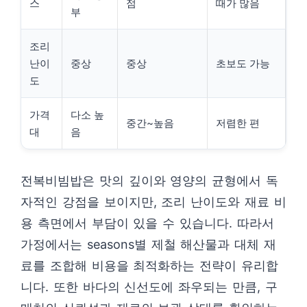
스
점
때가 많음
부
조리
난이
중상
중상
초보도 가능
도
가격
다소 높
중간~높음
저렴한 편
대
음
전복비빔밥은 맛의 깊이와 영양의 균형에서 독
자적인 강점을 보이지만, 조리 난이도와 재료 비
용 측면에서 부담이 있을 수 있습니다. 따라서
가정에서는 seasons별 제철 해산물과 대체 재
료를 조합해 비용을 최적화하는 전략이 유리합
니다. 또한 바다의 신선도에 좌우되는 만큼, 구