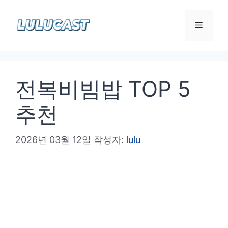
컨
텐
메
츠
로
뉴
건
전복비빔밥 TOP 5
너
뛰
추천
기
2026년 03월 12일
작성자:
lulu