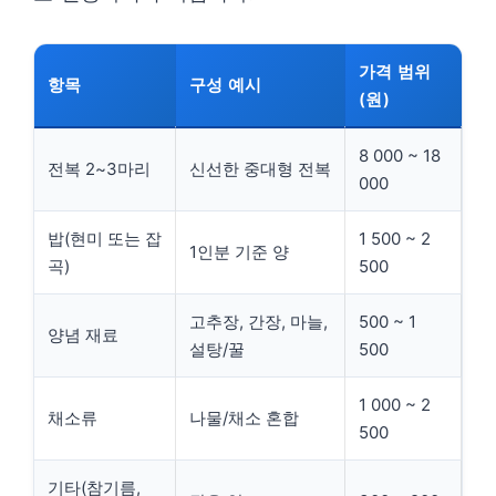
가격 범위
항목
구성 예시
(원)
8 000 ~ 18
전복 2~3마리
신선한 중대형 전복
000
밥(현미 또는 잡
1 500 ~ 2
1인분 기준 양
곡)
500
고추장, 간장, 마늘,
500 ~ 1
양념 재료
설탕/꿀
500
1 000 ~ 2
채소류
나물/채소 혼합
500
기타(참기름,