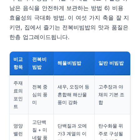
남은 음식을 안전하게 보관하는 방법 6) 비용
효율성의 극대화 방법. 이 여섯 가지 축을 잘 지
키면, 집에서 즐기는 전복비빔밥의 맛과 품질은
한층 업그레이드됩니다.
비교
전복비
해물비빔밥
일반 비빔밥
항목
빔밥
주재
전복 중
새우, 오징어 등
고추장과 야
료의
심의 풍
혼합해 해산물
채의 기본 조
포인
미
풍미 강화
합
트
고단백
영양
단백질과 오메
탄수화물 위
질 + 미
밸런
가3 계열의 이
주로 구성될
네랄 풍