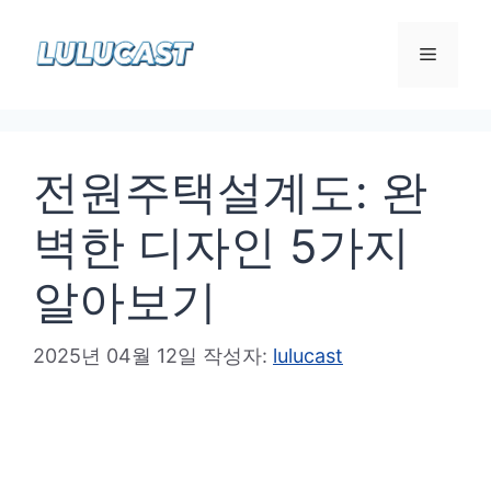
컨
텐
메
츠
로
뉴
건
전원주택설계도: 완
너
뛰
벽한 디자인 5가지
기
알아보기
2025년 04월 12일
작성자:
lulucast