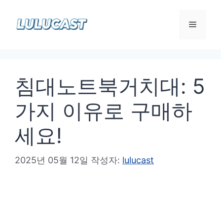
컨
텐
메
츠
로
뉴
건
침대노트북거치대: 5
너
뛰
가지 이유로 구매하
기
세요!
2025년 05월 12일
작성자:
lulucast