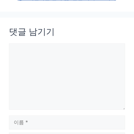
댓글 남기기
댓
글
이
름