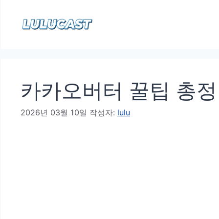
컨
텐
츠
로
건
카카오버터 꿀팁 총
너
뛰
2026년 03월 10일
작성자:
lulu
기