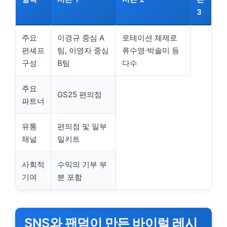
3
주요
이경규 중심 A
로테이션 체제로
편셰프
팀, 이영자 중심
류수영·박솔미 등
구성
B팀
다수
주요
GS25 편의점
파트너
유통
편의점 및 일부
채널
밀키트
사회적
수익의 기부 부
기여
분 포함
SNS와 팬덤이 만든 바이럴 레시