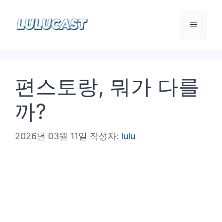
컨
텐
메
츠
로
뉴
건
편스토랑, 뭐가 다를
너
뛰
까?
기
2026년 03월 11일
작성자:
lulu