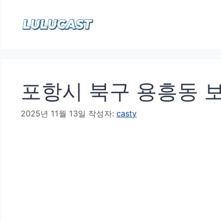
컨
텐
츠
로
건
포항시 북구 용흥동 
너
뛰
2025년 11월 13일
작성자:
casty
기