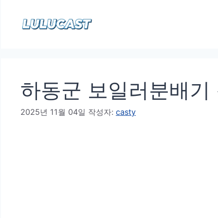
컨
텐
츠
로
건
하동군 보일러분배기 청
너
뛰
2025년 11월 04일
작성자:
casty
기