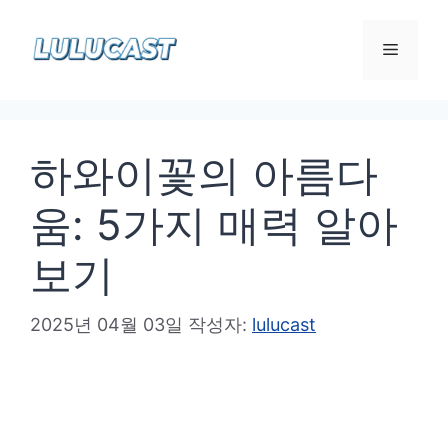
컨
텐
메
츠
로
뉴
건
하와이꽃의 아름다
너
뛰
움: 5가지 매력 알아
기
보기
2025년 04월 03일
작성자:
lulucast