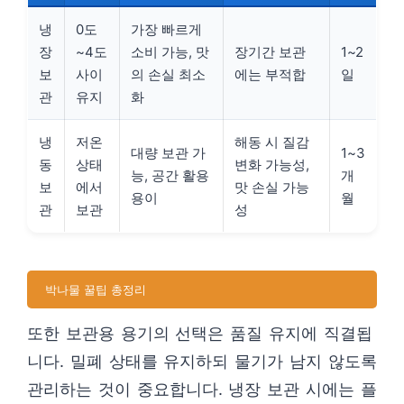
냉
0도
가장 빠르게
장
~4도
소비 가능, 맛
장기간 보관
1~2
보
사이
의 손실 최소
에는 부적합
일
관
유지
화
냉
저온
해동 시 질감
대량 보관 가
1~3
동
상태
변화 가능성,
능, 공간 활용
개
보
에서
맛 손실 가능
용이
월
관
보관
성
박나물 꿀팁 총정리
또한 보관용 용기의 선택은 품질 유지에 직결됩
니다. 밀폐 상태를 유지하되 물기가 남지 않도록
관리하는 것이 중요합니다. 냉장 보관 시에는 플