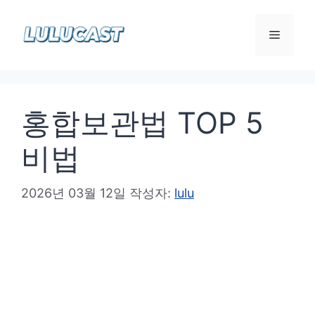
컨
텐
메
츠
로
뉴
건
홍합보관법 TOP 5
너
뛰
비법
기
2026년 03월 12일
작성자:
lulu