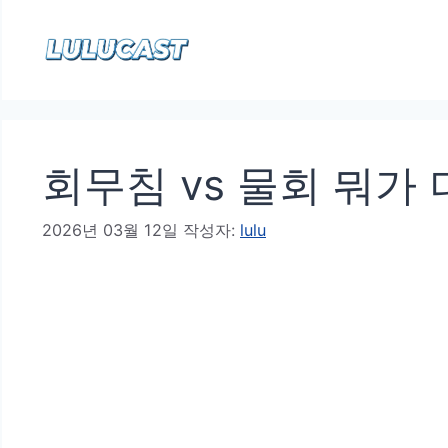
컨
텐
츠
로
건
회무침 vs 물회 뭐가
너
뛰
2026년 03월 12일
작성자:
lulu
기