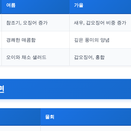
여름
가을
참조기, 오징어 증가
새우, 갑오징어 비중 증가
경쾌한 매콤함
깊은 풍미의 양념
오이와 채소 샐러드
갑오징어, 홍합
면
물회