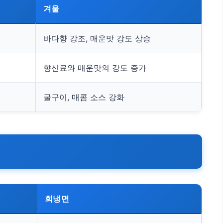
겨울
바다향 강조, 매운맛 강도 상승
향신료와 매운맛의 강도 증가
굴구이, 매콤 소스 강화
회냉면