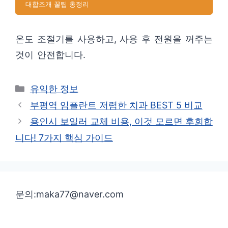
대합조개 꿀팁 총정리
온도 조절기를 사용하고, 사용 후 전원을 꺼주는
것이 안전합니다.
카
유익한 정보
테
부평역 임플란트 저렴한 치과 BEST 5 비교
고
용인시 보일러 교체 비용, 이것 모르면 후회합
리
니다! 7가지 핵심 가이드
문의:maka77@naver.com