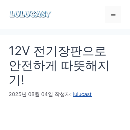
컨
텐
메
츠
로
뉴
건
12V 전기장판으로
너
뛰
안전하게 따뜻해지
기
기!
2025년 08월 04일
작성자:
lulucast