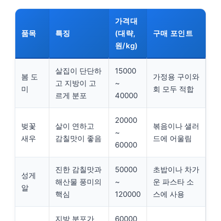
가격대
품목
특징
(대략,
구매 포인트
원/kg)
살집이 단단하
15000
봄 도
가정용 구이와
고 지방이 고
~
미
회 모두 적합
르게 분포
40000
20000
벚꽃
살이 연하고
볶음이나 샐러
~
새우
감칠맛이 좋음
드에 어울림
60000
진한 감칠맛과
50000
초밥이나 차가
성게
해산물 풍미의
~
운 파스타 소
알
핵심
120000
스에 사용
지방 분포가
60000