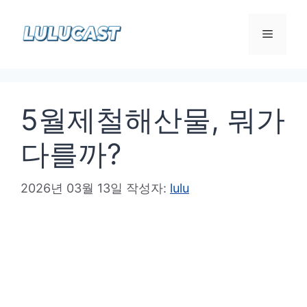
컨
텐
메
츠
로
뉴
건
5월제철해산물, 뭐가
너
뛰
다를까?
기
2026년 03월 13일
작성자:
lulu