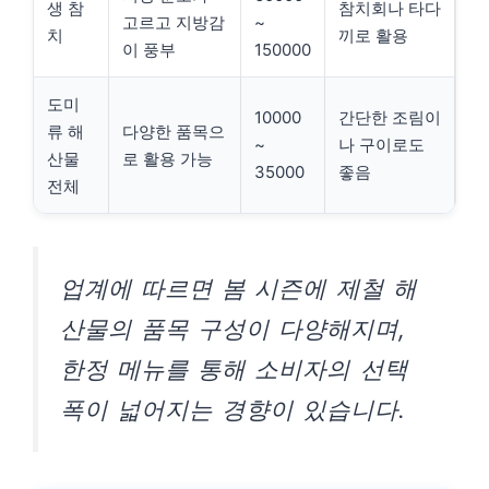
생 참
참치회나 타다
고르고 지방감
~
치
끼로 활용
이 풍부
150000
도미
10000
간단한 조림이
류 해
다양한 품목으
~
나 구이로도
산물
로 활용 가능
35000
좋음
전체
업계에 따르면 봄 시즌에 제철 해
산물의 품목 구성이 다양해지며,
한정 메뉴를 통해 소비자의 선택
폭이 넓어지는 경향이 있습니다.