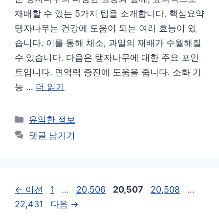
재배할 수 있는 5가지 팁을 소개합니다. 핵심요약
탱자나무는 건강에 도움이 되는 여러 효능이 있
습니다. 이를 통해 채소, 과일의 재배가 수월해질
수 있습니다. 다음은 탱자나무에 대한 주요 포인
트입니다. 면역력 증진에 도움을 줍니다. 소화 기
능 …
더 읽기
카
유익한 정보
테
댓글 남기기
고
리
페
페
페
페
페
←
이전
1
…
20,506
20,507
20,508
…
이
이
이
이
이
22,431
다음
→
지
지
지
지
지