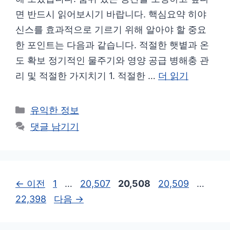
면 반드시 읽어보시기 바랍니다. 핵심요약 히야
신스를 효과적으로 기르기 위해 알아야 할 중요
한 포인트는 다음과 같습니다. 적절한 햇볕과 온
도 확보 정기적인 물주기와 영양 공급 병해충 관
리 및 적절한 가지치기 1. 적절한 …
더 읽기
카
유익한 정보
테
댓글 남기기
고
리
페
페
페
페
페
←
이전
1
…
20,507
20,508
20,509
…
이
이
이
이
이
22,398
다음
→
지
지
지
지
지