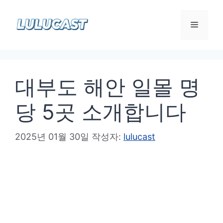
컨
텐
메
츠
로
뉴
건
대부도 해안 일몰 명
너
뛰
당 5곳 소개합니다
기
2025년 01월 30일
작성자:
lulucast