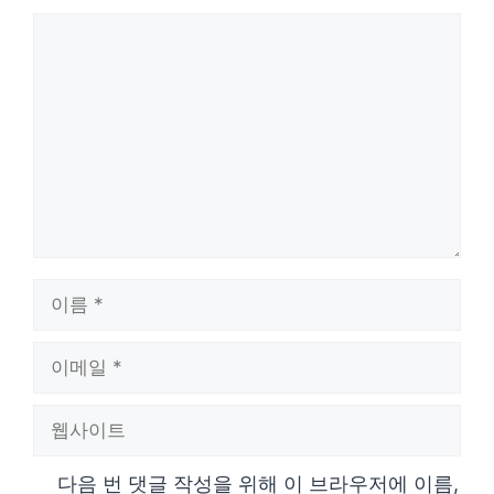
댓
글
이
름
이
메
웹
일
사
다음 번 댓글 작성을 위해 이 브라우저에 이름,
이