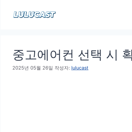
컨
텐
츠
로
건
중고에어컨 선택 시 
너
뛰
2025년 05월 26일
작성자:
lulucast
기