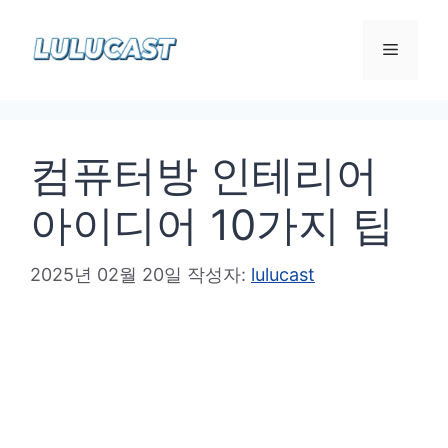
컨
텐
메
츠
로
뉴
건
컴퓨터방 인테리어
너
뛰
아이디어 10가지 팁
기
2025년 02월 20일
작성자:
lulucast