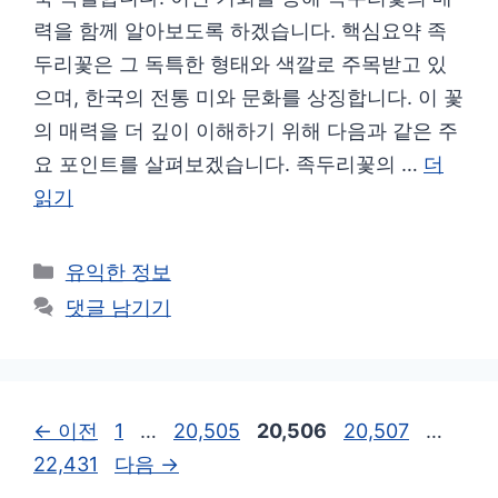
력을 함께 알아보도록 하겠습니다. 핵심요약 족
두리꽃은 그 독특한 형태와 색깔로 주목받고 있
으며, 한국의 전통 미와 문화를 상징합니다. 이 꽃
의 매력을 더 깊이 이해하기 위해 다음과 같은 주
요 포인트를 살펴보겠습니다. 족두리꽃의 …
더
읽기
카
유익한 정보
테
댓글 남기기
고
리
페
페
페
페
페
←
이전
1
…
20,505
20,506
20,507
…
이
이
이
이
이
22,431
다음
→
지
지
지
지
지